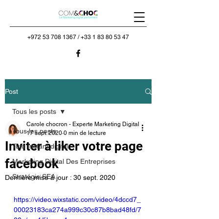
+972 53 708 1367
/
+33 1 83 80 53 47
Post
Tous les posts
Carole chocron - Experte Marketing Digital
Tous les posts
17 sept. 2020
0 min de lecture
Inviter à liker votre page
Tuto Instant digital
facebook
Marketing Digital Des Entreprises
Stratégie SEA
Dernière mise à jour :
30 sept. 2020
https://video.wixstatic.com/video/4dccd7_
00023183ca274a999c30c87b8bad48fd/7