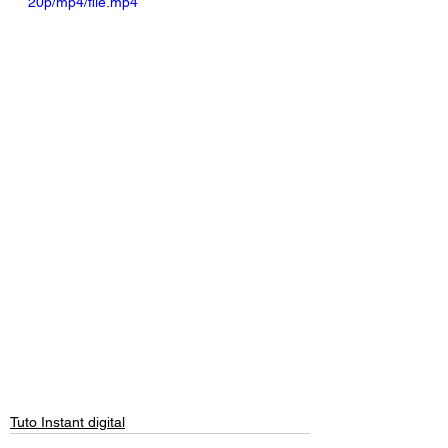
20p/mp4/file.mp4
Tuto Instant digital